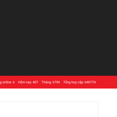
 online: 6
Hôm nay: 407
Tháng: 6790
Tổng truy cập: 640774