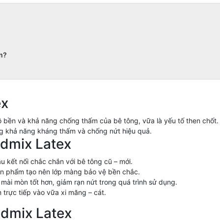
am?
ex
ộ bền và khả năng chống thấm của bê tông, vữa là yếu tố then chốt
tăng khả năng kháng thấm và chống nứt hiệu quả.
ldmix Latex
 kết nối chắc chắn với bê tông cũ – mới.
sản phẩm tạo nên lớp màng bảo vệ bền chắc.
mài mòn tốt hơn, giảm rạn nứt trong quá trình sử dụng.
trực tiếp vào vữa xi măng – cát.
ldmix Latex