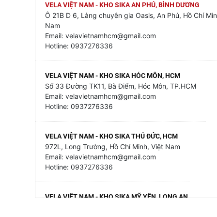
VELA VIỆT NAM - KHO SIKA AN PHÚ, BÌNH DƯƠNG
Ô 21B D 6, Làng chuyên gia Oasis, An Phú, Hồ Chí Min
Nam
Email: velavietnamhcm@gmail.com
Hotline: 0937276336
VELA VIỆT NAM - KHO SIKA HÓC MÔN, HCM
Số 33 Đường TK11, Bà Điểm, Hóc Môn, TP.HCM
Email: velavietnamhcm@gmail.com
Hotline: 0937276336
VELA VIỆT NAM - KHO SIKA THỦ ĐỨC, HCM
972L, Long Trường, Hồ Chí Minh, Việt Nam
Email: velavietnamhcm@gmail.com
Hotline: 0937276336
VELA VIỆT NAM - KHO SIKA MỸ YÊN, LONG AN
79 Mỹ Yên - Tân Bửu, Mỹ Yên, Tây Ninh, Việt Nam