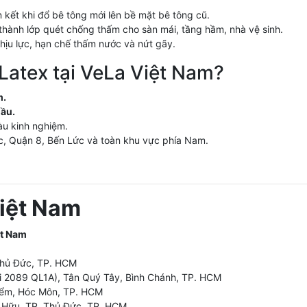
 kết khi đổ bê tông mới lên bề mặt bê tông cũ.
 thành lớp quét chống thấm cho sàn mái, tầng hầm, nhà vệ sinh.
ịu lực, hạn chế thấm nước và nứt gãy.
 Latex tại VeLa Việt Nam?
m.
hầu.
àu kinh nghiệm.
c, Quận 8, Bến Lức và toàn khu vực phía Nam.
Việt Nam
ệt Nam
Thủ Đức, TP. HCM
 2089 QL1A), Tân Quý Tây, Bình Chánh, TP. HCM
iểm, Hóc Môn, TP. HCM
 Hữu, TP. Thủ Đức, TP. HCM