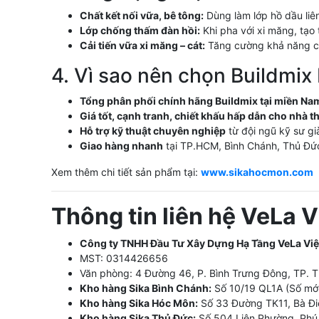
Chất kết nối vữa, bê tông:
Dùng làm lớp hồ dầu liên
Lớp chống thấm đàn hồi:
Khi pha với xi măng, tạo
Cải tiến vữa xi măng – cát:
Tăng cường khả năng ch
4. Vì sao nên chọn Buildmix
Tổng phân phối chính hãng Buildmix tại miền Na
Giá tốt, cạnh tranh, chiết khấu hấp dẫn cho nhà t
Hỗ trợ kỹ thuật chuyên nghiệp
từ đội ngũ kỹ sư gi
Giao hàng nhanh
tại TP.HCM, Bình Chánh, Thủ Đứ
Xem thêm chi tiết sản phẩm tại:
www.sikahocmon.com
Thông tin liên hệ VeLa 
Công ty TNHH Đầu Tư Xây Dựng Hạ Tầng VeLa Vi
MST: 0314426656
Văn phòng: 4 Đường 46, P. Bình Trưng Đông, TP. 
Kho hàng Sika Bình Chánh:
Số 10/19 QL1A (Số mới
Kho hàng Sika Hóc Môn:
Số 33 Đường TK11, Bà Đ
Kho hàng Sika Thủ Đức:
Số 504 Liên Phường, Phú