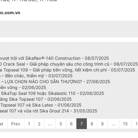
uc.com.vn
vượt trội với Sikaflex®-140 Construction - 08/07/2025
0 Crack Seal – Giải pháp chuyên sâu cho công trình cũ - 08/07/2025
 Topseal 109 – Giải pháp bền vững, tiết kiệm chi phí - 05/07/2025
 – Bền chắc, thẩm mỹ - 03/07/2025
0 – LỰA CHỌN NÀO CHO SÂN THƯỢNG? - 27/06/2025
 bền vững - 02/06/2025
SikaTop Seal 109 hoặc Sikalastic 110 - 02/06/2025
bằng Sika Topseal 107 - 02/06/2025
Topseal 107 và Sika Latex - 01/06/2025
al 107 và vữa rót Sika Grout 214 - 31/05/2025
st
Prev
1
2
...
5
6
7
8
9
...
15
1