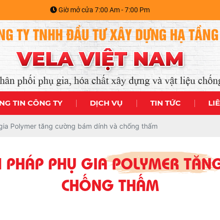
Giờ mở cửa 7:00 Am - 7:00 Pm
NG TIN CÔNG TY
DỊCH VỤ
TIN TỨC
LI
ụ gia Polymer tăng cường bám dính và chống thấm
ẢI PHÁP PHỤ GIA POLYMER TĂ
CHỐNG THẤM