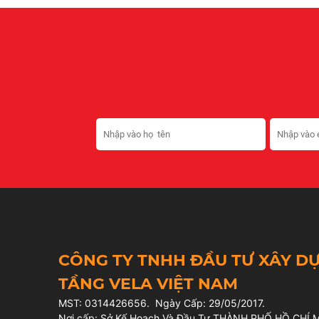
CÔNG TY TNHH ĐẦU TƯ XÂY D
TẦNG VELA VIỆT NAM
MST: 0314426656. Ngày Cấp: 29/05/2017.
Nơi cấp: Sở Kế Hoạch Và Đầu Tư THÀNH PHỐ HỒ CHÍ 