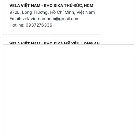
VELA VIỆT NAM - KHO SIKA THỦ ĐỨC, HCM
972L, Long Trường, Hồ Chí Minh, Việt Nam
Email: velavietnamhcm@gmail.com
Hotline: 0937276336
VELA VIỆT NAM - KHO SIKA MỸ YÊN, LONG AN
79 Mỹ Yên - Tân Bửu, Mỹ Yên, Tây Ninh, Việt Nam
Email: velavietnamhcm@gmail.com
Hotline: 0937276336
VELA VIỆT NAM - KHO SIKA GIA BÌNH, BẮC NINH
Thôn Trung Thành - Đại Lai - Gia Bình - Bắc Ninh
Hotline 093 727 6336
VELA VIỆT NAM - KHO SIKA HẠNH ĐÀN, HÀ NỘI
14 Đường Hạnh Đàn, Ô Diên, Hà Nội, Việt Nam
Email: velavietnamhcm@gmail.com
Hotline: 0937276336