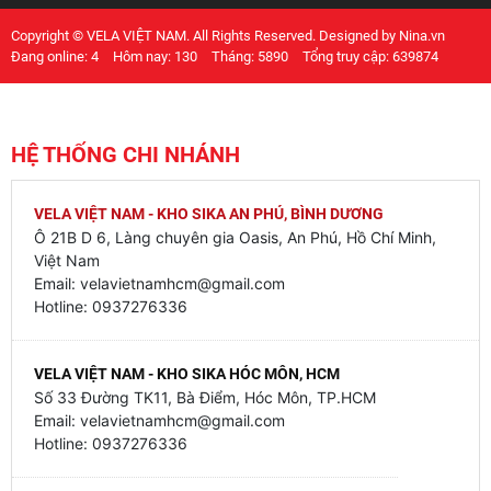
Copyright © VELA VIỆT NAM. All Rights Reserved. Designed by Nina.vn
Đang online: 4
Hôm nay: 130
Tháng: 5890
Tổng truy cập: 639874
HỆ THỐNG CHI NHÁNH
VELA VIỆT NAM - KHO SIKA AN PHÚ, BÌNH DƯƠNG
Ô 21B D 6, Làng chuyên gia Oasis, An Phú, Hồ Chí Minh,
Việt Nam
Email: velavietnamhcm@gmail.com
Hotline: 0937276336
VELA VIỆT NAM - KHO SIKA HÓC MÔN, HCM
Số 33 Đường TK11, Bà Điểm, Hóc Môn, TP.HCM
Email: velavietnamhcm@gmail.com
Hotline: 0937276336