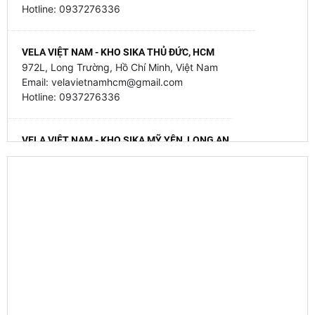
Hotline: 0937276336
VELA VIỆT NAM - KHO SIKA THỦ ĐỨC, HCM
972L, Long Trường, Hồ Chí Minh, Việt Nam
Email: velavietnamhcm@gmail.com
Hotline: 0937276336
VELA VIỆT NAM - KHO SIKA MỸ YÊN, LONG AN
79 Mỹ Yên - Tân Bửu, Mỹ Yên, Tây Ninh, Việt Nam
Email: velavietnamhcm@gmail.com
Hotline: 0937276336
VELA VIỆT NAM - KHO SIKA GIA BÌNH, BẮC NINH
Thôn Trung Thành - Đại Lai - Gia Bình - Bắc Ninh
Hotline 093 727 6336
VELA VIỆT NAM - KHO SIKA HẠNH ĐÀN, HÀ NỘI