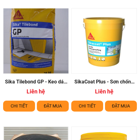
Sika Tilebond GP - Keo dán
SikaCoat Plus - Sơn chống
gạch đá nội ngoại thất
thấm tường ngoài trời gốc
Liên hệ
Liên hệ
acrylic
CHI TIẾT
ĐẶT MUA
CHI TIẾT
ĐẶT MUA