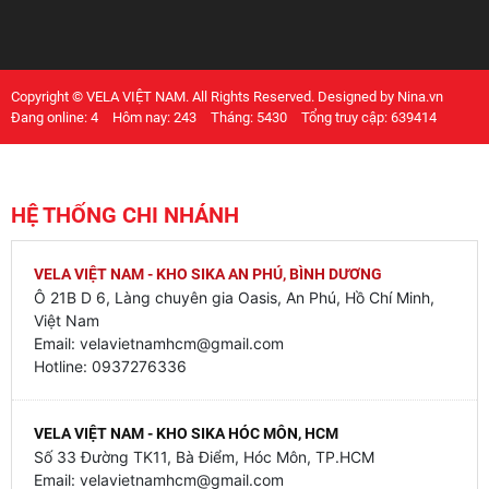
Copyright © VELA VIỆT NAM. All Rights Reserved. Designed by Nina.vn
Đang online: 4
Hôm nay: 243
Tháng: 5430
Tổng truy cập: 639414
HỆ THỐNG CHI NHÁNH
VELA VIỆT NAM - KHO SIKA AN PHÚ, BÌNH DƯƠNG
Ô 21B D 6, Làng chuyên gia Oasis, An Phú, Hồ Chí Minh,
Việt Nam
Email: velavietnamhcm@gmail.com
Hotline: 0937276336
VELA VIỆT NAM - KHO SIKA HÓC MÔN, HCM
Số 33 Đường TK11, Bà Điểm, Hóc Môn, TP.HCM
Email: velavietnamhcm@gmail.com