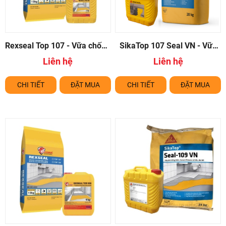
Rexseal Top 107 - Vữa chống
SikaTop 107 Seal VN - Vữa
thấm 2 thành phần gốc xi
chống thấm 2 thành phần
Liên hệ
Liên hệ
măng polymer
gốc xi măng polymer
CHI TIẾT
ĐẶT MUA
CHI TIẾT
ĐẶT MUA