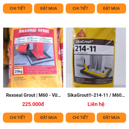
CHI TIẾT
ĐẶT MUA
CHI TIẾT
ĐẶT MUA
Rexseal Grout | M60 - Vữa
SikaGrout®-214-11 / M60 -
rót gốc xi măng Mác 600
Vữa rót gốc ximang Mác 600
225.000đ
Liên hệ
CHI TIẾT
ĐẶT MUA
CHI TIẾT
ĐẶT MUA