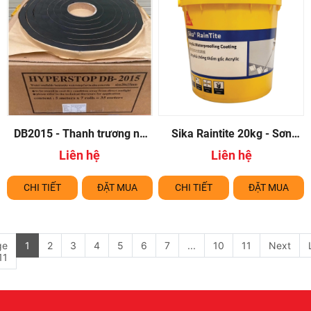
DB2015 - Thanh trương nở
Sika Raintite 20kg - Sơn
chống thấm cổ ống thoát sàn
chống thấm và chống nóng
Liên hệ
Liên hệ
tường ngoài nhà .
CHI TIẾT
ĐẶT MUA
CHI TIẾT
ĐẶT MUA
ge
1
2
3
4
5
6
7
...
10
11
Next
11