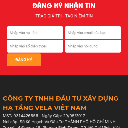
ĐĂNG KÝ NHẬN TIN
TRAO GIÁ TRỊ - TẠO NIỀM TIN
CÔNG TY TNHH ĐẦU TƯ XÂY DỰNG
HẠ TẦNG VELA VIỆT NAM
MST: 0314426656. Ngày Cấp: 29/05/2017.
Nơi cấp: Sở Kế Hoạch Và Đầu Tư THÀNH PHỐ HỒ CHÍ MINH
Trụ sở : 4 Đường 46, Phường Bình Trưng, TP. Hồ Chí Minh, Việt