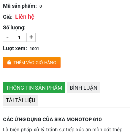
Mã sản phẩm:
0
Liên hệ
Giá:
Số lượng:
-
+
Lượt xem:
1001
THÊM VÀO GIỎ HÀNG
THÔNG TIN SẢN PHẨM
BÌNH LUẬN
TẢI TÀI LIỆU
CÁC ỨNG DỤNG CỦA SIKA
MONOTOP 610
Là biện pháp xử lý tránh sự tiếp xúc ăn mòn cốt thép