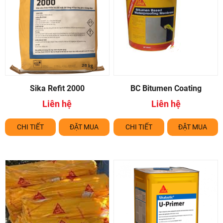
Khối lượng thể tích
~ 1.15 kg/lít (khối lượng thể tích đổ đống của bột)
~ 2.15 kg/lít (khối lượng thể tích của vữa tươi)
Tỷ lệ trộn
Nước : Bột Sika Monotop 610 = 1:4.55 – 5.00 (theo
khối lượng)
Sika Refit 2000
BC Bitumen Coating
Nước : Bột Sika Monotop 610 = 1:3.95 – 4.35 (theo
Liên hệ
Liên hệ
thể tích)
Khoảng 5 – 5.5 lít nước sạch cho một bao 25 kg.
CHI TIẾT
ĐẶT MUA
CHI TIẾT
ĐẶT MUA
Mật độ tiêu thụ
2
Tác nhân kết nối: 1.5 – 2 kg/m
(tùy thuộc vào kết
cấu bề mặt của nền)
2
Bảo vệ cốt thép: khoảng 2 kg/m
/lớp với độ dày
1mm (cần thi công 2 lớp).