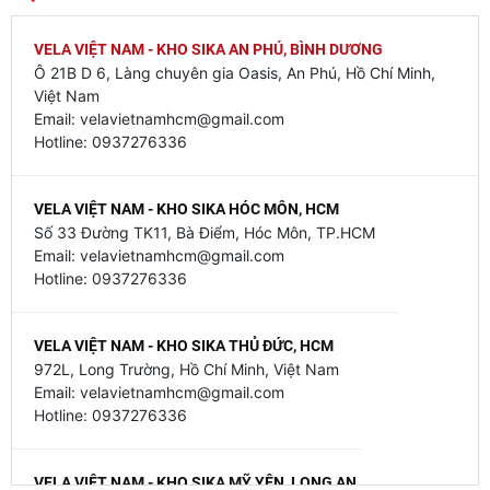
Khi sản phẩm đã đông cứng chỉ có thể làm sạch
bằng biện pháp cơ học.
VELA VIỆT NAM - KHO SIKA AN PHÚ, BÌNH DƯƠNG
Ô 21B D 6, Làng chuyên gia Oasis, An Phú, Hồ Chí Minh,
Lưu ý quan trọng:
Việt Nam
Sika Monotop 610 là sản phẩm gốc xi măng và do
Email: velavietnamhcm@gmail.com
Hotline: 0937276336
đó mang tính kiềm.
Cần tiến hành các biện pháp thích hợp để giảm tối
thiểu việc tiếp xúc trực tiếp với da.
VELA VIỆT NAM - KHO SIKA HÓC MÔN, HCM
Nếu vật liệu bị văng vào mắt, hãy rửa sạch ngay
Số 33 Đường TK11, Bà Điểm, Hóc Môn, TP.HCM
lập tức bằng nước sạch và đến gặp bác sĩ.
Email: velavietnamhcm@gmail.com
Hotline: 0937276336
VELA VIỆT NAM - KHO SIKA THỦ ĐỨC, HCM
972L, Long Trường, Hồ Chí Minh, Việt Nam
Email: velavietnamhcm@gmail.com
Hotline: 0937276336
VELA VIỆT NAM - KHO SIKA MỸ YÊN, LONG AN