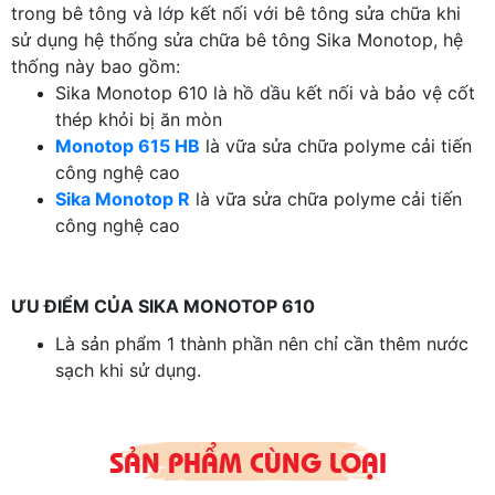
trong bê tông và lớp kết nối với bê tông sửa chữa khi
sử dụng hệ thống sửa chữa bê tông Sika Monotop, hệ
thống này bao gồm:
Sika Monotop 610 là hồ dầu kết nối và bảo vệ cốt
thép khỏi bị ăn mòn
Monotop 615 HB
là vữa sửa chữa polyme cải tiến
công nghệ cao
Sika Monotop R
là vữa sửa chữa polyme cải tiến
công nghệ cao
ƯU ĐIỂM CỦA SIKA MONOTOP 610
Là sản phẩm 1 thành phần nên chỉ cần thêm nước
sạch khi sử dụng.
Thi công bằng chổi, con lăn hoặc cách phun
Kết dính tuyệt hảo với thép và bê tông
Khả năng chống sự thẩm thấu nước và clorua cao
SẢN PHẨM CÙNG LOẠI
Không nhạy cảm với độ ẩm