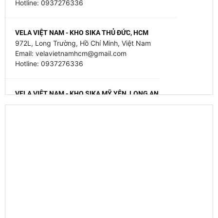
Hotline: 0937276336
VELA VIỆT NAM - KHO SIKA THỦ ĐỨC, HCM
972L, Long Trường, Hồ Chí Minh, Việt Nam
Email: velavietnamhcm@gmail.com
Hotline: 0937276336
VELA VIỆT NAM - KHO SIKA MỸ YÊN, LONG AN
79 Mỹ Yên - Tân Bửu, Mỹ Yên, Tây Ninh, Việt Nam
Email: velavietnamhcm@gmail.com
Hotline: 0937276336
VELA VIỆT NAM - KHO SIKA GIA BÌNH, BẮC NINH
Thôn Trung Thành - Đại Lai - Gia Bình - Bắc Ninh
Hotline 093 727 6336
VELA VIỆT NAM - KHO SIKA HẠNH ĐÀN, HÀ NỘI
14 Đường Hạnh Đàn, Ô Diên, Hà Nội, Việt Nam