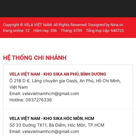
Copyright © VELA VIỆT NAM. All Rights Reserved. Designed by Nina.vn
Đang online: 12
Hôm nay: 356
Tháng: 6739
Tổng truy cập: 640723
HỆ THỐNG CHI NHÁNH
VELA VIỆT NAM - KHO SIKA AN PHÚ, BÌNH DƯƠNG
Ô 21B D 6, Làng chuyên gia Oasis, An Phú, Hồ Chí Minh,
Việt Nam
Email: velavietnamhcm@gmail.com
Hotline: 0937276336
VELA VIỆT NAM - KHO SIKA HÓC MÔN, HCM
Số 33 Đường TK11, Bà Điểm, Hóc Môn, TP.HCM
Email: velavietnamhcm@gmail.com