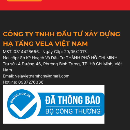
VeLa Việt Nam - Sika Hóc Môn
: Số 33 Đường TK11, Bà Điểm,
Hóc Môn, TP. HCM
VeLa Việt Nam - Sika Thủ Đức
: Số 504 Liên Phường, Phú Hữu,
TP. Thủ Đức, TP. HCM
VeLa Việt Nam - Sika Bình Chánh
: Số 10/19 QL1A (Số mới 2089
QL1A), Tân Quý Tây, Bình Chánh, TP. HCM
CÔNG TY TNHH ĐẦU TƯ XÂY DỰNG
HẠ TẦNG VELA VIỆT NAM
MST: 0314426656. Ngày Cấp: 29/05/2017.
Nơi cấp: Sở Kế Hoạch Và Đầu Tư THÀNH PHỐ HỒ CHÍ MINH
Trụ sở : 4 Đường 46, Phường Bình Trưng, TP. Hồ Chí Minh, Việt
Nam
Email: velavietnamhcm@gmail.com
Hotline: 0937276336