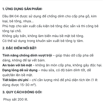
1. ỨNG DỤNG SẢN PHẨM:
Dầu BK-04 được sử dụng để chống dính cho cốp pha gỗ, kim
loại, bê tông, nhựa…
Phù hợp cho sản xuất cấu kiện bê tông đúc sẵn và thi công bê
tông tại chỗ.
Không gây bẩn, không làm biến màu bề mặt bê tông.
Có thể sử dụng trong khuôn sản xuất bê tông ly tâm.
2. ĐẶC ĐIỂM NỔI BẬT:
Tính năng chống dính vượt trội
– giúp tháo dỡ cốp pha dễ
dàng, không để lại vết bám.
An toàn với bề mặt
– không ăn mòn cốp pha, không gây độc hại.
Dạng lỏng dễ sử dụng
– màu sữa, có độ bám dính tốt, dễ
quét/lăn lên bề mặt.
Tiết kiệm chi phí
– chỉ cần lượng nhỏ để phủ diện tích lớn (1 lít
dùng được 15-30 m²).
3. QUY CÁCH ĐÓNG GÓI:
Phuy sắt 200 lít.
Can nhựa 25 lít.