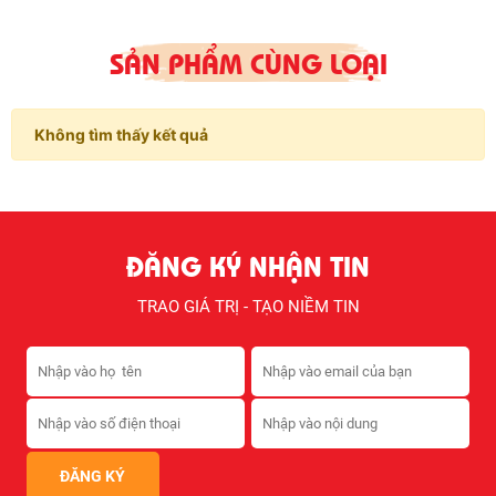
Thời gian bảo quản:
Tối thiểu 12 tháng trong thùng kín.
SẢN PHẨM CÙNG LOẠI
4. ĐỊNH MỨC TIÊU THỤ:
1 lít dầu phủ được 15-30 m² bề mặt cốp pha (tùy vào loại cốp
pha sử dụng).
Không tìm thấy kết quả
5. HƯỚNG DẪN THI CÔNG:
Bước 1: Khuấy đều dầu BK-04 trước khi sử dụng.
Bước 2: Dùng chổi quét sơn, chổi đót hoặc vải thấm dầu rồi
quét/lăn lên bề mặt cốp pha.
Bước 3: Để dầu khô tự nhiên, sau đó tiến hành đổ bê tông.
ĐĂNG KÝ NHẬN TIN
Lưu ý:
Không pha loãng dầu BK-04 để đảm bảo hiệu quả chống
dính.
TRAO GIÁ TRỊ - TẠO NIỀM TIN
LIÊN HỆ ĐẶT HÀNG NGAY!
HOTLINE:
0937276336
WEBSITE:
www.sikahocmon.com
,
www.sikathuduc.com.vn
CÔNG TY TNHH ĐẦU TƯ XÂY DỰNG HẠ TẦNG VELA VIỆT NAM
Địa chỉ:
4 Đường 46, Phường Bình Trưng Đông, TP. Thủ Đức, TP.
HCM
Hệ thống kho hàng: