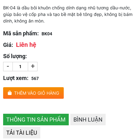
BK-04 là dầu bôi khuôn chống dính dạng nhũ tương dầu-nước,
giúp bảo vệ cốp pha và tạo bề mặt bê tông đẹp, không bị bám
dính, không ăn mòn.
Mã sản phẩm:
BK04
Liên hệ
Giá:
Số lượng:
-
+
Lượt xem:
567
THÊM VÀO GIỎ HÀNG
THÔNG TIN SẢN PHẨM
BÌNH LUẬN
TẢI TÀI LIỆU