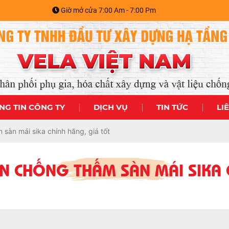
Giờ mở cửa 7:00 Am - 7:00 Pm
NG TIN CÔNG TY
DỊCH VỤ
TIN TỨC
LI
 sàn mái sika chính hãng, giá tốt
ƠN CHỐNG THẤM SÀN MÁI SIKA 