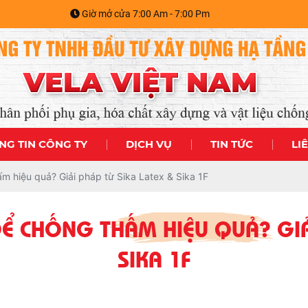
Giờ mở cửa 7:00 Am - 7:00 Pm
NG TIN CÔNG TY
DỊCH VỤ
TIN TỨC
LI
ấm hiệu quả? Giải pháp từ Sika Latex & Sika 1F
Ể CHỐNG THẤM HIỆU QUẢ? GIẢ
SIKA 1F