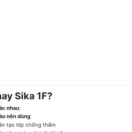
hay Sika 1F?
hác nhau
:
nào nên dùng
ần tạo lớp chống thấm