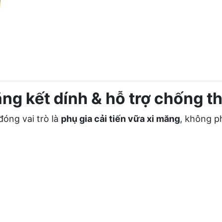
tăng kết dính & hỗ trợ chống 
đóng vai trò là
phụ gia cải tiến vữa xi măng
, không p