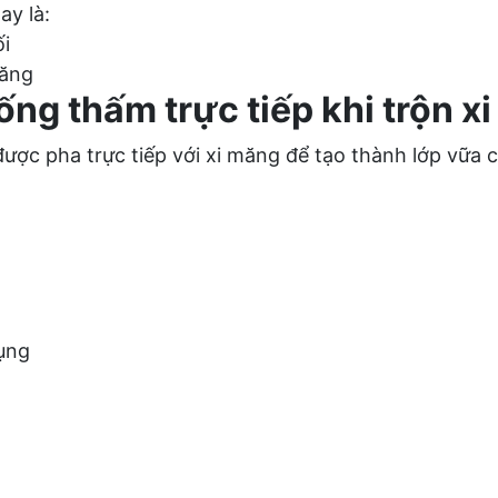
ay là:
ối
măng
hống thấm trực tiếp khi trộn x
ược pha trực tiếp với xi măng để tạo thành lớp vữa 
ụng