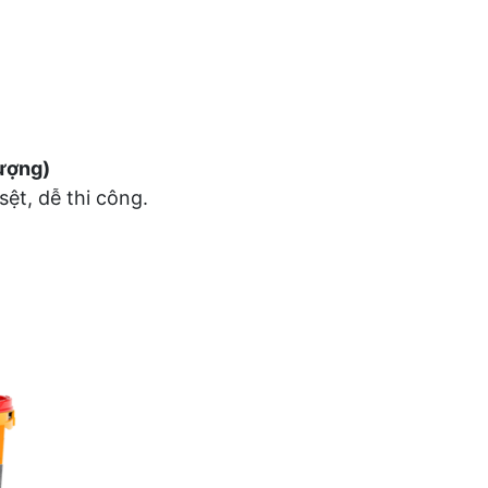
lượng)
ệt, dễ thi công.