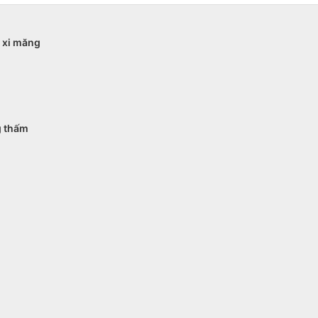
n xi măng
g thấm