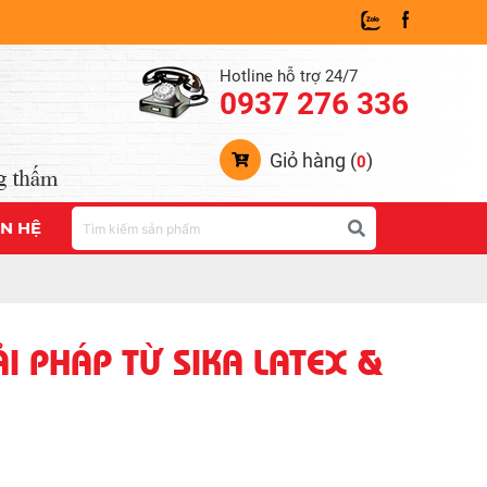
Hotline hỗ trợ 24/7
0937 276 336
Giỏ hàng (
)
0
ÊN HỆ
I PHÁP TỪ SIKA LATEX &