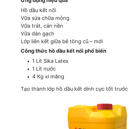
Ứng dụng hiệu quả
Hồ dầu kết nối
Vữa sửa chữa mỏng
Vữa trát, cán nền
Vữa dán gạch
Lớp liên kết giữa bê tông cũ – mới
Công thức hồ dầu kết nối phổ biến
1 Lít Sika Latex
1 Lít nước
4 Kg xi măng
Tạo thành lớp hồ dầu kết dính cực tốt trướ