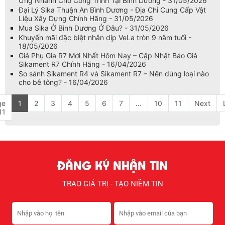
Ứng Nhanh Cho Công Trình Tại Bình Dương - 31/05/2026
Đại Lý Sika Thuận An Bình Dương - Địa Chỉ Cung Cấp Vật
Liệu Xây Dựng Chính Hãng - 31/05/2026
Mua Sika Ở Bình Dương Ở Đâu? - 31/05/2026
Khuyến mãi đặc biệt nhân dịp VeLa tròn 9 năm tuổi -
18/05/2026
Giá Phụ Gia R7 Mới Nhất Hôm Nay – Cập Nhật Báo Giá
Sikament R7 Chính Hãng - 16/04/2026
So sánh Sikament R4 và Sikament R7 – Nên dùng loại nào
cho bê tông? - 16/04/2026
ge
1
2
3
4
5
6
7
...
10
11
Next
11
ĐĂNG KÝ NHẬN TIN
TRAO GIÁ TRỊ - TẠO NIỀM TIN