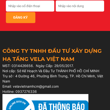
CÔNG TY TNHH ĐẦU TƯ XÂY DỰNG
HẠ TẦNG VELA VIỆT NAM
MST: 0314426656. Ngày Cấp: 29/05/2017.
Nơi cấp: Sở Kế Hoạch Và Đầu Tư THÀNH PHỐ HỒ CHÍ MINH
Trụ sở : 4 Đường 46, Phường Bình Trưng, TP. Hồ Chí Minh, Việt
Nam
Email: velavietnamhcm@gmail.com
Hotline: 0937276336