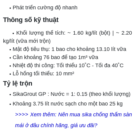
Phát triển cường độ nhanh
•
Thông số kỹ thuật
Khối lượng thể tích: ~ 1.60 kg/lít (bột) | ~ 2.20
•
kg/lít (vữa mới trộn)
Mật độ tiêu thụ: 1 bao cho khoảng 13.10 lít vữa
•
Cần khoảng 76 bao để tạo 1m³ vữa
•
Nhiệt độ thi công: Tối thiểu 10˚C - Tối đa 40˚C
•
Lỗ hổng tối thiểu: 10 mm²
•
Tỷ lệ trộn
SikaGrout GP : Nước = 1: 0.15 (theo khối lượng)
•
Khoảng 3.75 lít nước sạch cho một bao 25 kg
•
>>>> Xem thêm:
Nên mua sika chống thấm sàn
mái ở đâu chính hãng, giá ưu đãi?