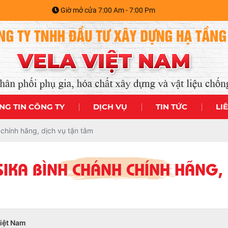
Giờ mở cửa 7:00 Am - 7:00 Pm
NG TIN CÔNG TY
DỊCH VỤ
TIN TỨC
LI
chính hãng, dịch vụ tận tâm
IKA BÌNH CHÁNH CHÍNH HÃNG,
Việt Nam