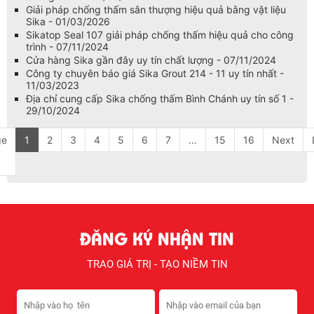
Giải pháp chống thấm sân thượng hiệu quả bằng vật liệu
Sika - 01/03/2026
Sikatop Seal 107 giải pháp chống thấm hiệu quả cho công
trình - 07/11/2024
Cửa hàng Sika gần đây uy tín chất lượng - 07/11/2024
Công ty chuyên báo giá Sika Grout 214 - 11 uy tín nhất -
11/03/2023
Địa chỉ cung cấp Sika chống thấm Bình Chánh uy tín số 1 -
29/10/2024
ge
1
2
3
4
5
6
7
...
15
16
Next
ĐĂNG KÝ NHẬN TIN
TRAO GIÁ TRỊ - TẠO NIỀM TIN