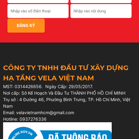
CÔNG TY TNHH ĐẦU TƯ XÂY DỰNG
HẠ TẦNG VELA VIỆT NAM
MST: 0314426656. Ngày Cấp: 29/05/2017.
Nơi cấp: Sở Kế Hoạch Và Đầu Tư THÀNH PHỐ HỒ CHÍ MINH
Trụ sở : 4 Đường 46, Phường Bình Trưng, TP. Hồ Chí Minh, Việt
Nam
Email: velavietnamhcm@gmail.com
Hotline: 0937276336