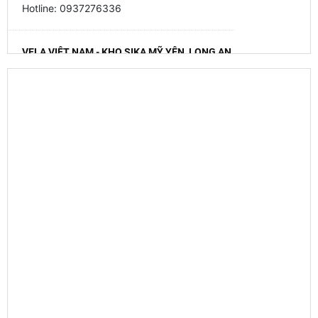
Hotline: 0937276336
VELA VIỆT NAM - KHO SIKA MỸ YÊN, LONG AN
79 Mỹ Yên - Tân Bửu, Mỹ Yên, Tây Ninh, Việt Nam
Email: velavietnamhcm@gmail.com
Hotline: 0937276336
VELA VIỆT NAM - KHO SIKA GIA BÌNH, BẮC NINH
Thôn Trung Thành - Đại Lai - Gia Bình - Bắc Ninh
Hotline 093 727 6336
VELA VIỆT NAM - KHO SIKA HẠNH ĐÀN, HÀ NỘI
14 Đường Hạnh Đàn, Ô Diên, Hà Nội, Việt Nam
Email: velavietnamhcm@gmail.com
Hotline: 0937276336
VELA VIỆT NAM - KHO SIKA ĐÀ NẴNG