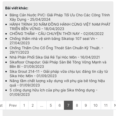
Bài viết khác:
Băng Cản Nước PVC: Giải Pháp Tối Ưu Cho Các Công Trình
Xây Dựng - 25/04/2024
HÀNH TRÌNH 30 NĂM ĐỒNG HÀNH CÙNG VIỆT NAM PHÁT
TRIỂN BỀN VỮNG - 18/04/2023
CHỐNG THẤM - CÂU CHUYỆN THỜI NAY - 02/06/2022
Chống thấm nhà vệ sinh bằng Sikatop 107 seal Vn -
27/04/2023
Chống Thấm Cho Cổ Ống Thoát Sàn Chuẩn Kỹ Thuật. -
29/11/2023
Nhà Phân Phối Sika Giá Rẻ Tại Hóc Môn - 16/04/2021
Sikafloor Chapdur: Giải Pháp Sàn Bê Tông Vững Mạnh và
Bền Bỉ - 01/09/2023
Sika Grout 214-11 - Giải pháp vữa chịu lực đáng tin cậy từ
Sika Hóc Môn - 01/09/2023
Nâng tầm chất lượng xây dựng với phụ gia bê tông hiệu
quả - 01/09/2023
5 công dụng hữu ích của phụ gia Sika thông dụng -
01/09/2023
st
Prev
1
2
...
5
6
7
8
9
10
11