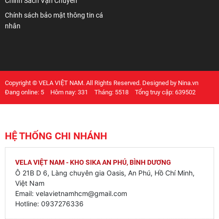
Chính Sách Vận Chuyển
Chính sách bảo mật thông tin cá
nhân
Copyright © VELA VIỆT NAM. All Rights Reserved. Designed by Nina.vn
Đang online: 5
Hôm nay: 331
Tháng: 5518
Tổng truy cập: 639502
HỆ THỐNG CHI NHÁNH
VELA VIỆT NAM - KHO SIKA AN PHÚ, BÌNH DƯƠNG
Ô 21B D 6, Làng chuyên gia Oasis, An Phú, Hồ Chí Minh,
Việt Nam
Email: velavietnamhcm@gmail.com
Hotline: 0937276336