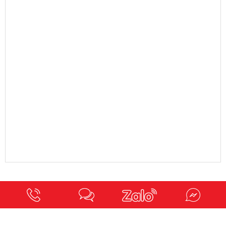
VELA VIỆT NAM - KHO SIKA HẠNH ĐÀN, HÀ NỘI
14 Đường Hạnh Đàn, Ô Diên, Hà Nội, Việt Nam
Email: velavietnamhcm@gmail.com
Hotline: 0937276336
VELA VIỆT NAM - KHO SIKA ĐÀ NẴNG
284 Hồ Tùng Mậu, TP. Đà Nẵng
Email: velavietnamhcm@gmail.com
Hotline: 0937276336