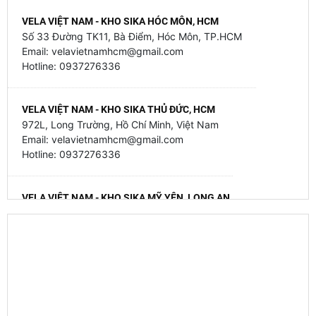
VELA VIỆT NAM - KHO SIKA HÓC MÔN, HCM
Số 33 Đường TK11, Bà Điểm, Hóc Môn, TP.HCM
Email: velavietnamhcm@gmail.com
Hotline: 0937276336
VELA VIỆT NAM - KHO SIKA THỦ ĐỨC, HCM
972L, Long Trường, Hồ Chí Minh, Việt Nam
Email: velavietnamhcm@gmail.com
Hotline: 0937276336
VELA VIỆT NAM - KHO SIKA MỸ YÊN, LONG AN
79 Mỹ Yên - Tân Bửu, Mỹ Yên, Tây Ninh, Việt Nam
Email: velavietnamhcm@gmail.com
Hotline: 0937276336
VELA VIỆT NAM - KHO SIKA GIA BÌNH, BẮC NINH
Thôn Trung Thành - Đại Lai - Gia Bình - Bắc Ninh
Hotline 093 727 6336