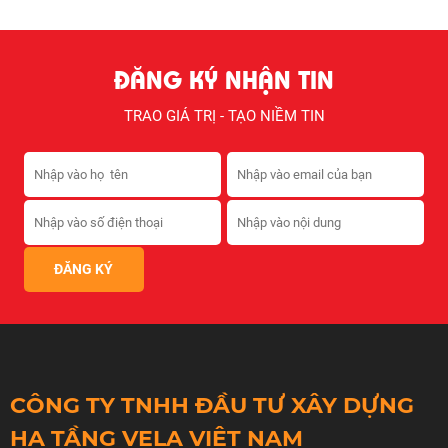
ĐĂNG KÝ NHẬN TIN
TRAO GIÁ TRỊ - TẠO NIỀM TIN
CÔNG TY TNHH ĐẦU TƯ XÂY DỰNG
HẠ TẦNG VELA VIỆT NAM