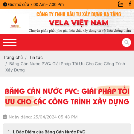
Giờ mở cửa 7:00 Am - 7:00 Pm
Trang chủ
Tin tức
Băng Cản Nước PVC: Giải Pháp Tối Ưu Cho Các Công Trình
Xây Dựng
BĂNG CẢN NƯỚC PVC: GIẢI PHÁP TỐI
ƯU CHO CÁC CÔNG TRÌNH XÂY DỰNG
Ngày đăng: 25/04/2024 05:48 PM
1. Đặc Điểm của Băng Cản Nước PVC