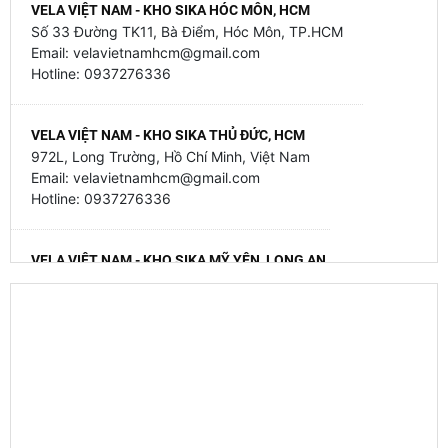
VELA VIỆT NAM - KHO SIKA HÓC MÔN, HCM
Số 33 Đường TK11, Bà Điểm, Hóc Môn, TP.HCM
Email: velavietnamhcm@gmail.com
Hotline: 0937276336
VELA VIỆT NAM - KHO SIKA THỦ ĐỨC, HCM
972L, Long Trường, Hồ Chí Minh, Việt Nam
Email: velavietnamhcm@gmail.com
Hotline: 0937276336
VELA VIỆT NAM - KHO SIKA MỸ YÊN, LONG AN
79 Mỹ Yên - Tân Bửu, Mỹ Yên, Tây Ninh, Việt Nam
Email: velavietnamhcm@gmail.com
Hotline: 0937276336
VELA VIỆT NAM - KHO SIKA GIA BÌNH, BẮC NINH
Thôn Trung Thành - Đại Lai - Gia Bình - Bắc Ninh
Hotline 093 727 6336