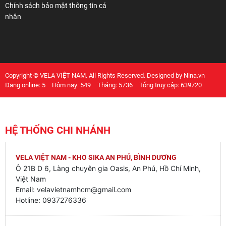
Chính sách bảo mật thông tin cá
nhân
Copyright © VELA VIỆT NAM. All Rights Reserved. Designed by Nina.vn
Đang online: 5
Hôm nay: 549
Tháng: 5736
Tổng truy cập: 639720
HỆ THỐNG CHI NHÁNH
VELA VIỆT NAM - KHO SIKA AN PHÚ, BÌNH DƯƠNG
Ô 21B D 6, Làng chuyên gia Oasis, An Phú, Hồ Chí Minh,
Việt Nam
Email: velavietnamhcm@gmail.com
Hotline: 0937276336