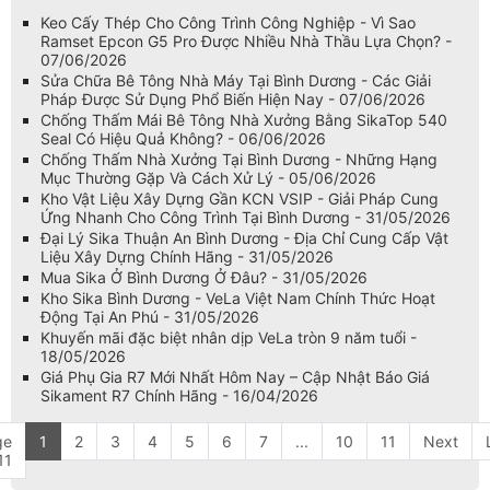
Keo Cấy Thép Cho Công Trình Công Nghiệp - Vì Sao
Ramset Epcon G5 Pro Được Nhiều Nhà Thầu Lựa Chọn? -
07/06/2026
Sửa Chữa Bê Tông Nhà Máy Tại Bình Dương - Các Giải
Pháp Được Sử Dụng Phổ Biến Hiện Nay - 07/06/2026
Chống Thấm Mái Bê Tông Nhà Xưởng Bằng SikaTop 540
Seal Có Hiệu Quả Không? - 06/06/2026
Chống Thấm Nhà Xưởng Tại Bình Dương - Những Hạng
Mục Thường Gặp Và Cách Xử Lý - 05/06/2026
Kho Vật Liệu Xây Dựng Gần KCN VSIP - Giải Pháp Cung
Ứng Nhanh Cho Công Trình Tại Bình Dương - 31/05/2026
Đại Lý Sika Thuận An Bình Dương - Địa Chỉ Cung Cấp Vật
Liệu Xây Dựng Chính Hãng - 31/05/2026
Mua Sika Ở Bình Dương Ở Đâu? - 31/05/2026
Kho Sika Bình Dương - VeLa Việt Nam Chính Thức Hoạt
Động Tại An Phú - 31/05/2026
Khuyến mãi đặc biệt nhân dịp VeLa tròn 9 năm tuổi -
18/05/2026
Giá Phụ Gia R7 Mới Nhất Hôm Nay – Cập Nhật Báo Giá
Sikament R7 Chính Hãng - 16/04/2026
ge
1
2
3
4
5
6
7
...
10
11
Next
11