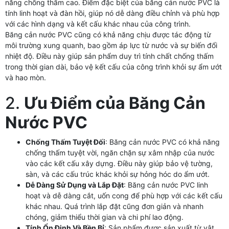
năng chống thấm cao. Điểm đặc biệt của băng cản nước PVC là
tính linh hoạt và đàn hồi, giúp nó dễ dàng điều chỉnh và phù hợp
với các hình dạng và kết cấu khác nhau của công trình.
Băng cản nước PVC cũng có khả năng chịu được tác động từ
môi trường xung quanh, bao gồm áp lực từ nước và sự biến đổi
nhiệt độ. Điều này giúp sản phẩm duy trì tính chất chống thấm
trong thời gian dài, bảo vệ kết cấu của công trình khỏi sự ẩm ướt
và hao mòn.
2.
Ưu Điểm của Băng Cản
Nước PVC
Chống Thấm Tuyệt Đối
: Băng cản nước PVC có khả năng
chống thấm tuyệt vời, ngăn chặn sự xâm nhập của nước
vào các kết cấu xây dựng. Điều này giúp bảo vệ tường,
sàn, và các cấu trúc khác khỏi sự hỏng hóc do ẩm ướt.
Dễ Dàng Sử Dụng và Lắp Đặt
: Băng cản nước PVC linh
hoạt và dễ dàng cắt, uốn cong để phù hợp với các kết cấu
khác nhau. Quá trình lắp đặt cũng đơn giản và nhanh
chóng, giảm thiểu thời gian và chi phí lao động.
Tính Ổn Định Và Bền Bỉ
: Sản phẩm được sản xuất từ vật