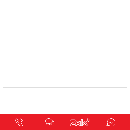
VELA VIỆT NAM - KHO SIKA HẠNH ĐÀN, HÀ NỘI
14 Đường Hạnh Đàn, Ô Diên, Hà Nội, Việt Nam
Email: velavietnamhcm@gmail.com
Hotline: 0937276336
VELA VIỆT NAM - KHO SIKA ĐÀ NẴNG
284 Hồ Tùng Mậu, TP. Đà Nẵng
Email: velavietnamhcm@gmail.com
Hotline: 0937276336