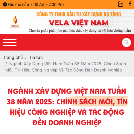
Giờ mở cửa 7:00 Am - 7:00 Pm
Trang chủ
Tin tức
Ngành Xây Dựng Việt Nam Tuần 38 Năm 2025: Chính Sách
Mới, Tín Hiệu Công Nghiệp Và Tác Động Đến Doanh Nghiệp
NGÀNH XÂY DỰNG VIỆT NAM TUẦN
38 NĂM 2025: CHÍNH SÁCH MỚI, TÍN
HIỆU CÔNG NGHIỆP VÀ TÁC ĐỘNG
ĐẾN DOANH NGHIỆP