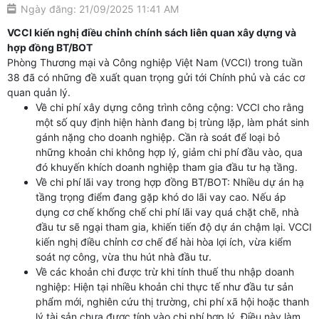
Ngày đăng: 21/09/2025 11:41 AM
VCCI kiến nghị điều chỉnh chính sách liên quan xây dựng và
hợp đồng BT/BOT
Phòng Thương mại và Công nghiệp Việt Nam (VCCI) trong tuần
38 đã có những đề xuất quan trọng gửi tới Chính phủ và các cơ
quan quản lý.
Về chi phí xây dựng công trình công cộng: VCCI cho rằng
một số quy định hiện hành đang bị trùng lặp, làm phát sinh
gánh nặng cho doanh nghiệp. Cần rà soát để loại bỏ
những khoản chi không hợp lý, giảm chi phí đầu vào, qua
đó khuyến khích doanh nghiệp tham gia đầu tư hạ tầng.
Về chi phí lãi vay trong hợp đồng BT/BOT: Nhiều dự án hạ
tầng trọng điểm đang gặp khó do lãi vay cao. Nếu áp
dụng cơ chế khống chế chi phí lãi vay quá chặt chẽ, nhà
đầu tư sẽ ngại tham gia, khiến tiến độ dự án chậm lại. VCCI
kiến nghị điều chỉnh cơ chế để hài hòa lợi ích, vừa kiểm
soát nợ công, vừa thu hút nhà đầu tư.
Về các khoản chi được trừ khi tính thuế thu nhập doanh
nghiệp: Hiện tại nhiều khoản chi thực tế như đầu tư sản
phẩm mới, nghiên cứu thị trường, chi phí xã hội hoặc thanh
lý tài sản chưa được tính vào chi phí hợp lý. Điều này làm