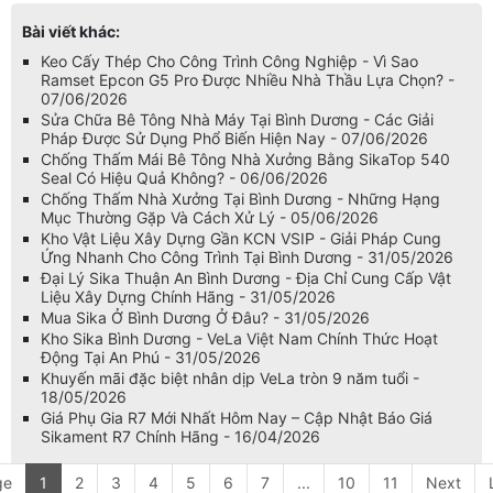
Bài viết khác:
Keo Cấy Thép Cho Công Trình Công Nghiệp - Vì Sao
Ramset Epcon G5 Pro Được Nhiều Nhà Thầu Lựa Chọn? -
07/06/2026
Sửa Chữa Bê Tông Nhà Máy Tại Bình Dương - Các Giải
Pháp Được Sử Dụng Phổ Biến Hiện Nay - 07/06/2026
Chống Thấm Mái Bê Tông Nhà Xưởng Bằng SikaTop 540
Seal Có Hiệu Quả Không? - 06/06/2026
Chống Thấm Nhà Xưởng Tại Bình Dương - Những Hạng
Mục Thường Gặp Và Cách Xử Lý - 05/06/2026
Kho Vật Liệu Xây Dựng Gần KCN VSIP - Giải Pháp Cung
Ứng Nhanh Cho Công Trình Tại Bình Dương - 31/05/2026
Đại Lý Sika Thuận An Bình Dương - Địa Chỉ Cung Cấp Vật
Liệu Xây Dựng Chính Hãng - 31/05/2026
Mua Sika Ở Bình Dương Ở Đâu? - 31/05/2026
Kho Sika Bình Dương - VeLa Việt Nam Chính Thức Hoạt
Động Tại An Phú - 31/05/2026
Khuyến mãi đặc biệt nhân dịp VeLa tròn 9 năm tuổi -
18/05/2026
Giá Phụ Gia R7 Mới Nhất Hôm Nay – Cập Nhật Báo Giá
Sikament R7 Chính Hãng - 16/04/2026
ge
1
2
3
4
5
6
7
...
10
11
Next