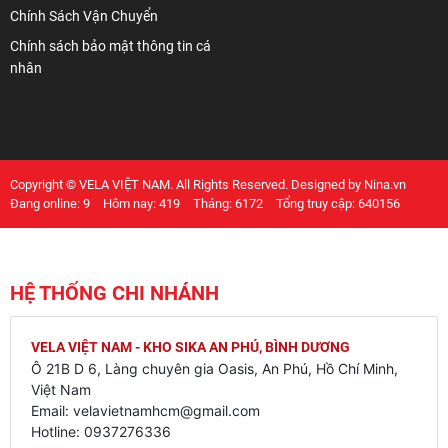
Chính Sách Vận Chuyển
Chính sách bảo mật thông tin cá
nhân
Copyright © VELA VIỆT NAM. All Rights Reserved. Designed by Nina.vn
Đang online: 9
Hôm nay: 419
Tháng: 6172
Tổng truy cập: 640156
HỆ THỐNG CHI NHÁNH
VELA VIỆT NAM - KHO SIKA AN PHÚ, BÌNH DƯƠNG
Ô 21B D 6, Làng chuyên gia Oasis, An Phú, Hồ Chí Minh,
Việt Nam
Email: velavietnamhcm@gmail.com
Hotline: 0937276336