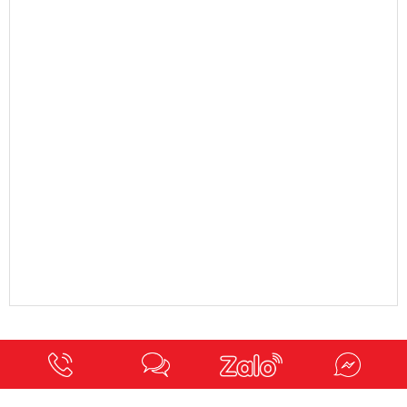
Hotline 093 727 6336
VELA VIỆT NAM - KHO SIKA HẠNH ĐÀN, HÀ NỘI
14 Đường Hạnh Đàn, Ô Diên, Hà Nội, Việt Nam
Email: velavietnamhcm@gmail.com
Hotline: 0937276336
VELA VIỆT NAM - KHO SIKA ĐÀ NẴNG
284 Hồ Tùng Mậu, TP. Đà Nẵng
Email: velavietnamhcm@gmail.com
Hotline: 0937276336