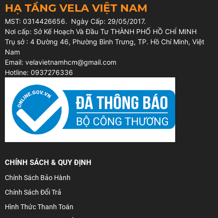
HẠ TẦNG VELA VIỆT NAM
tróc.
MST: 0314426656. Ngày Cấp: 29/05/2017.
Nơi cấp: Sở Kế Hoạch Và Đầu Tư THÀNH PHỐ HỒ CHÍ MINH
Chuẩn bị bề mặt
Trụ sở : 4 Đường 46, Phường Bình Trưng, TP. Hồ Chí Minh, Việt
Sử dụng các loại dụng cụ và vật liệu thích hợp để đạt
Nam
được chất lượng bề mặt như yêu cầu.
Email: velavietnamhcm@gmail.com
Hotline: 0937276336
Biện pháp thi công / Dụng cụ
Trình tự thi công
Tuân thủ nghiêm ngặt các quy trình lắp đặt như thể hiện
trong hướng dẫn thi công, lắp đặt, có thể điều chỉnh để
phù hợp với điều kiện công trường.
Lớp lót
Thi công lớp lót phù hợp dùng BC Bitumen Coating theo
CHÍNH SÁCH & QUY ĐỊNH
đúng định mức lên trên bề mặt đã được chuẩn bị và chờ
Chính Sách Bảo Hành
khô trước khi bắt đầu bước tiếp theo. Tham khảo Tài
Chính Sách Đổi Trả
liệu Kĩ thuật sản phẩm tương ứng
Hình Thức Thanh Toán