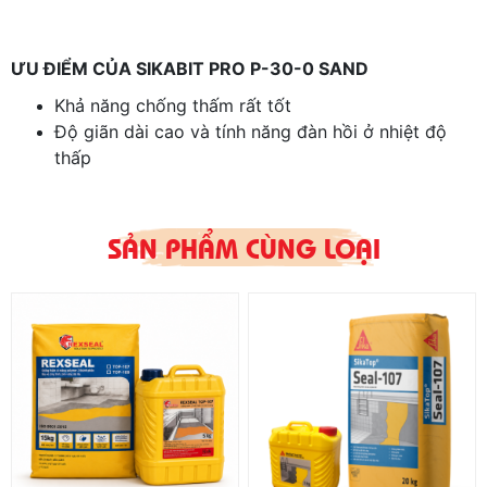
ƯU ĐIỂM CỦA SIKABIT PRO P-30-0 SAND
Khả năng chống thấm rất tốt
Độ giãn dài cao và tính năng đàn hồi ở nhiệt độ
thấp
Có các đặc tính cơ học cao như cường độ kéo,
kháng xé rách, v.v...
Kháng tác động cơ học tốt
SẢN PHẨM CÙNG LOẠI
Dễ thi công
THÔNG TIN VỀ SẢN PHẨM SIKABIT PRO P-30-0 SAND
Gốc hoá học:
màng bitum gốc APP cải tiến
Vật liệu gia cường:
sợi polyester không dệt
Đóng gói:
kích thước cuộn